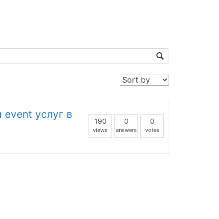
 event услуг в
190
0
0
views
answers
votes