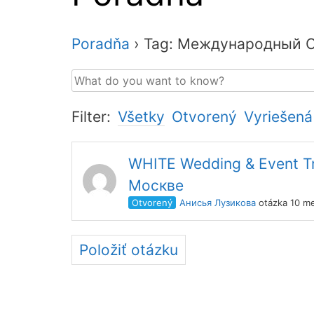
Poradňa
›
Tag: Международный 
Filter:
Všetky
Otvorený
Vyriešená
WHITE Wedding & Event Tr
Москве
Otvorený
Анисья Лузикова
otázka 10 me
Položiť otázku