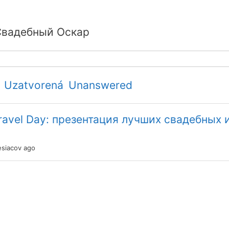
Свадебный Оскар
Uzatvorená
Unanswered
avel Day: презентация лучших свадебных и
siacov ago