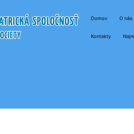
Domov
O nás
Kontakty
Najn
atrická Spoločnosť