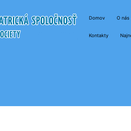
Domov
O nás
Kontakty
Najn
atrická Spoločnosť