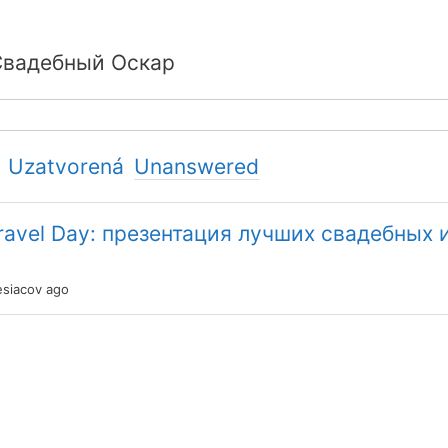
Свадебный Оскар
Uzatvorená
Unanswered
avel Day: презентация лучших свадебных и
siacov ago