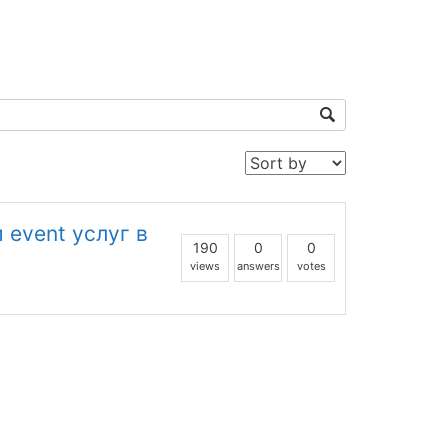
 event услуг в
190
0
0
views
answers
votes