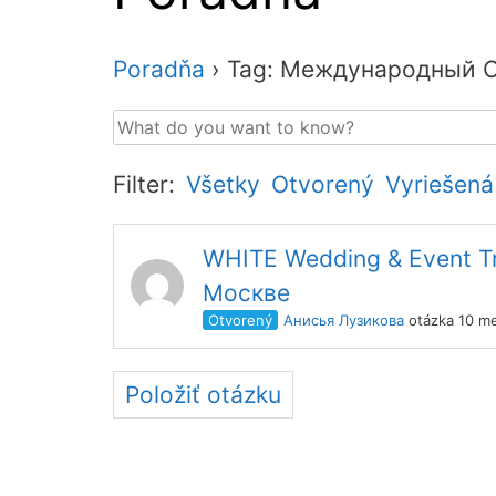
Poradňa
›
Tag: Международный 
Filter:
Všetky
Otvorený
Vyriešená
WHITE Wedding & Event Tr
Москве
Otvorený
Анисья Лузикова
otázka 10 me
Položiť otázku