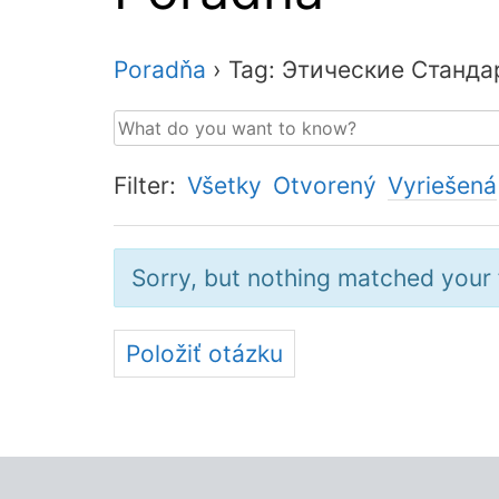
Poradňa
›
Tag: Этические Станда
Filter:
Všetky
Otvorený
Vyriešená
Sorry, but nothing matched your f
Položiť otázku