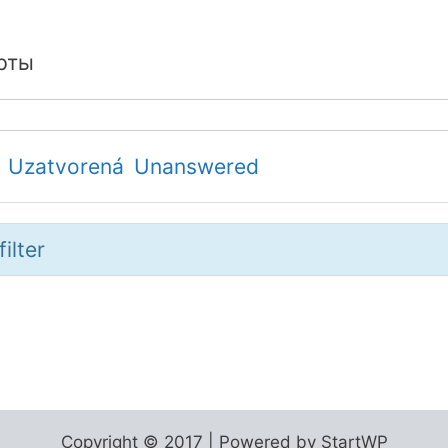
рты
Uzatvorená
Unanswered
ilter
Copyright © 2017 | Powered by StartWP