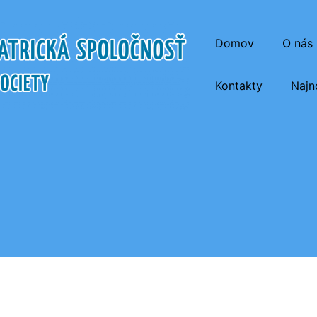
Domov
O nás
Kontakty
Najn
atrická Spoločnosť