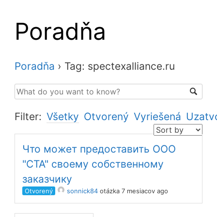
Poradňa
Poradňa
›
Tag: spectexalliance.ru
Filter:
Všetky
Otvorený
Vyriešená
Uzatv
Что может предоставить ООО
"СТА" своему собственному
заказчику
Otvorený
sonnick84
otázka 7 mesiacov ago