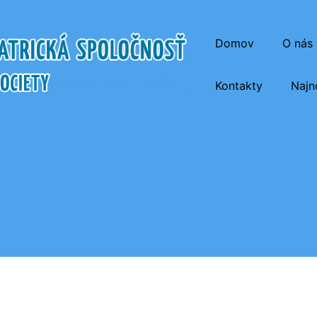
Domov
O nás
Kontakty
Najn
atrická Spoločnosť