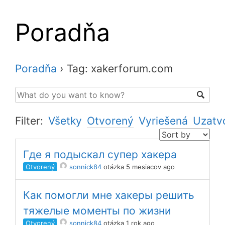
Poradňa
Poradňa
›
Tag: xakerforum.com
Filter:
Všetky
Otvorený
Vyriešená
Uzatv
Где я подыскал супер хакера
Otvorený
sonnick84
otázka 5 mesiacov ago
Как помогли мне хакеры решить
тяжелые моменты по жизни
Otvorený
sonnick84
otázka 1 rok ago