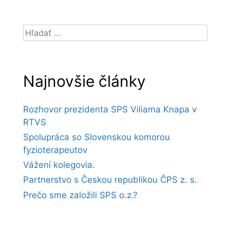
Hľadať:
Najnovšie články
Rozhovor prezidenta SPS Viliama Knapa v
RTVS
Spolupráca so Slovenskou komorou
fyzioterapeutov
Vážení kolegovia.
Partnerstvo s Českou republikou ČPS z. s.
Prečo sme založili SPS o.z.?