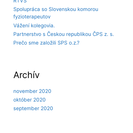
RTVS
Spolupráca so Slovenskou komorou
fyzioterapeutov
Vážení kolegovia.
Partnerstvo s Českou republikou ČPS z. s.
Prečo sme založili SPS o.z.?
Archív
november 2020
október 2020
september 2020