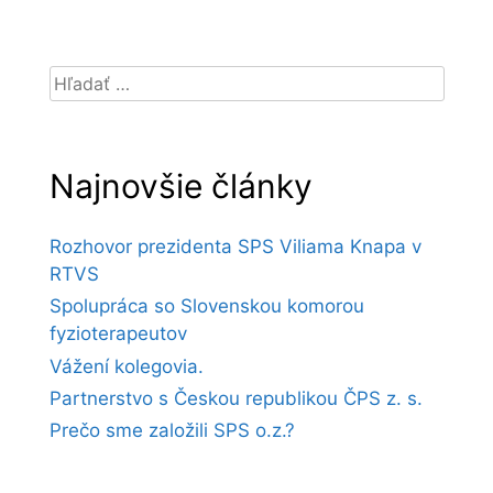
Hľadať:
Najnovšie články
Rozhovor prezidenta SPS Viliama Knapa v
RTVS
Spolupráca so Slovenskou komorou
fyzioterapeutov
Vážení kolegovia.
Partnerstvo s Českou republikou ČPS z. s.
Prečo sme založili SPS o.z.?