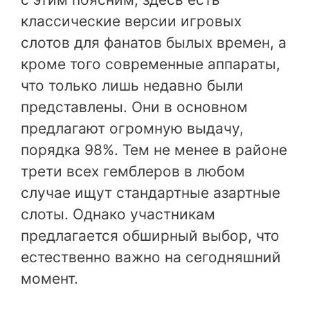
классические версии игровых
слотов для фанатов былых времен, а
кроме того современные аппараты,
что только лишь недавно были
представлены. Они в основном
предлагают огромную выдачу,
порядка 98%. Тем не менее в районе
трети всех гемблеров в любом
случае ищут стандартные азартные
слоты. Однако участникам
предлагается обширный выбор, что
естественно важно на сегодняшний
момент.