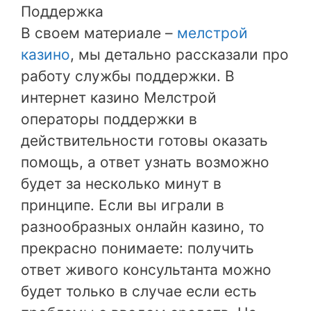
Поддержка
В своем материале –
мелстрой
казино
, мы детально рассказали про
работу службы поддержки. В
интернет казино Мелстрой
операторы поддержки в
действительности готовы оказать
помощь, а ответ узнать возможно
будет за несколько минут в
принципе. Если вы играли в
разнообразных онлайн казино, то
прекрасно понимаете: получить
ответ живого консультанта можно
будет только в случае если есть