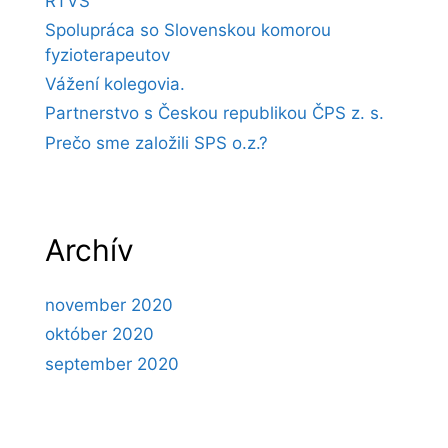
RTVS
Spolupráca so Slovenskou komorou
fyzioterapeutov
Vážení kolegovia.
Partnerstvo s Českou republikou ČPS z. s.
Prečo sme založili SPS o.z.?
Archív
november 2020
október 2020
september 2020