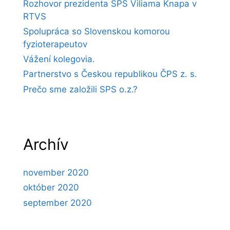
Rozhovor prezidenta SPS Viliama Knapa v
RTVS
Spolupráca so Slovenskou komorou
fyzioterapeutov
Vážení kolegovia.
Partnerstvo s Českou republikou ČPS z. s.
Prečo sme založili SPS o.z.?
Archív
november 2020
október 2020
september 2020