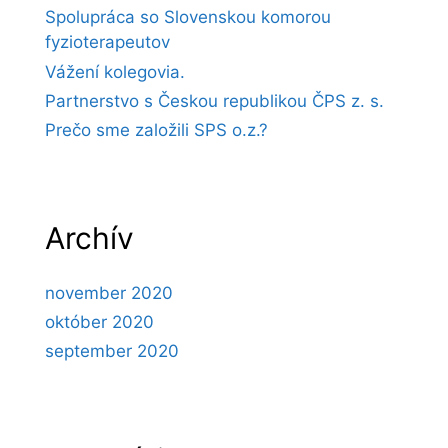
Spolupráca so Slovenskou komorou
fyzioterapeutov
Vážení kolegovia.
Partnerstvo s Českou republikou ČPS z. s.
Prečo sme založili SPS o.z.?
Archív
november 2020
október 2020
september 2020