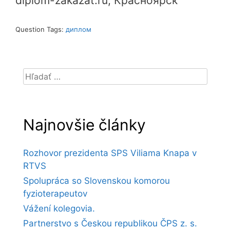
diplom-zakazat.ru, Красноярск
Question Tags:
диплом
Hľadať:
Najnovšie články
Rozhovor prezidenta SPS Viliama Knapa v
RTVS
Spolupráca so Slovenskou komorou
fyzioterapeutov
Vážení kolegovia.
Partnerstvo s Českou republikou ČPS z. s.