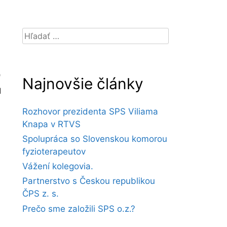
Hľadať:
о
Najnovšie články
я
Rozhovor prezidenta SPS Viliama
Knapa v RTVS
Spolupráca so Slovenskou komorou
fyzioterapeutov
Vážení kolegovia.
Partnerstvo s Českou republikou
ČPS z. s.
Prečo sme založili SPS o.z.?