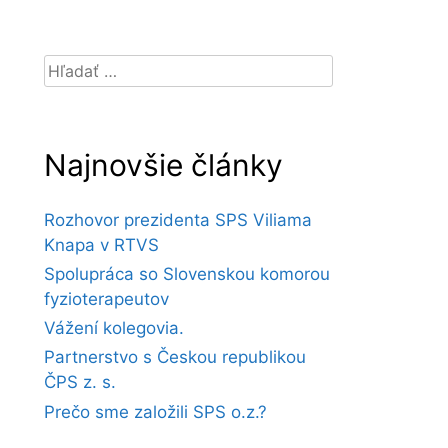
Hľadať:
Najnovšie články
Rozhovor prezidenta SPS Viliama
Knapa v RTVS
Spolupráca so Slovenskou komorou
fyzioterapeutov
Vážení kolegovia.
Partnerstvo s Českou republikou
ČPS z. s.
Prečo sme založili SPS o.z.?