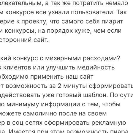
влекательным, а так же потратить немало
м конкурсе все узнали пользователи. Так
ерие к проекту, что самого себя пиарит
и конкурсы, на порядок хуже, чем если
сторонний сайт.
ркий конкурс с мизерными расходами?
х клиентов или улучшить медийность
еобходимо применить наш сайт
ет возможность за 2 минуты сформироват
адействовать уже готовый шаблон. По сут
 по минимуму информации с тем, чтобы
Сможете самолично после на своем
ер в соц сетях сформировать рекламную
а. Имеется при этом возможность пиара