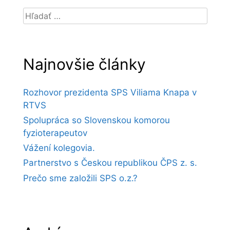
Hľadať:
Najnovšie články
Rozhovor prezidenta SPS Viliama Knapa v
RTVS
Spolupráca so Slovenskou komorou
fyzioterapeutov
Vážení kolegovia.
Partnerstvo s Českou republikou ČPS z. s.
Prečo sme založili SPS o.z.?