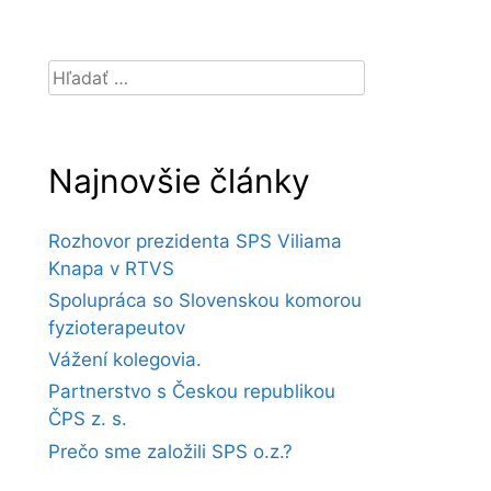
Hľadať:
Najnovšie články
Rozhovor prezidenta SPS Viliama
Knapa v RTVS
Spolupráca so Slovenskou komorou
fyzioterapeutov
Vážení kolegovia.
Partnerstvo s Českou republikou
ČPS z. s.
Prečo sme založili SPS o.z.?