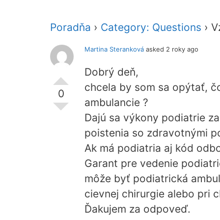
Poradňa
›
Category: Questions
›
V
Martina Steranková
asked 2 roky ago
Dobrý deň,
chcela by som sa opýtať, čo
0
ambulancie ?
Dajú sa výkony podiatrie z
poistenia so zdravotnými p
Ak má podiatria aj kód odbo
Garant pre vedenie podiatri
môže byť podiatrická ambul
cievnej chirurgie alebo pri 
Ďakujem za odpoveď.