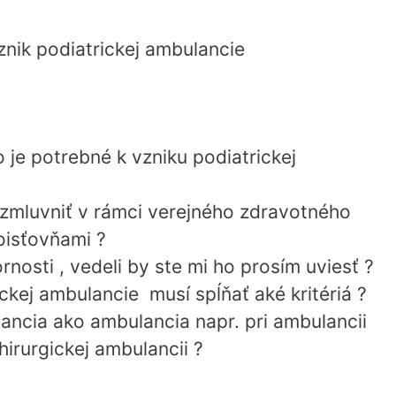
znik podiatrickej ambulancie
 je potrebné k vzniku podiatrickej
azmluvniť v rámci verejného zdravotného
oisťovňami ?
rnosti , vedeli by ste mi ho prosím uviesť ?
ckej ambulancie musí spĺňať aké kritériá ?
ancia ako ambulancia napr. pri ambulancii
chirurgickej ambulancii ?