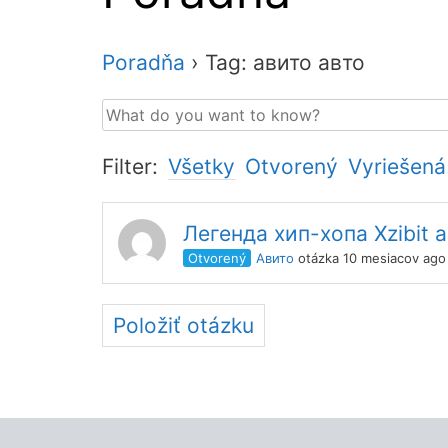
Poradňa
›
Tag: авито авто
Filter:
Všetky
Otvorený
Vyriešená
Легенда хип-хопа Xzibit 
Otvorený
Авито
otázka 10 mesiacov ago
Položiť otázku