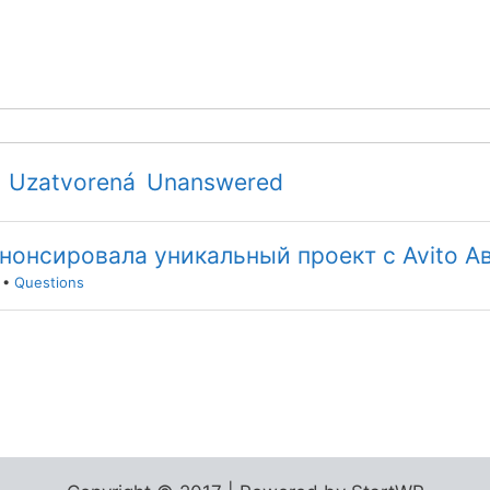
Uzatvorená
Unanswered
анонсировала уникальный проект с Avito А
•
Questions