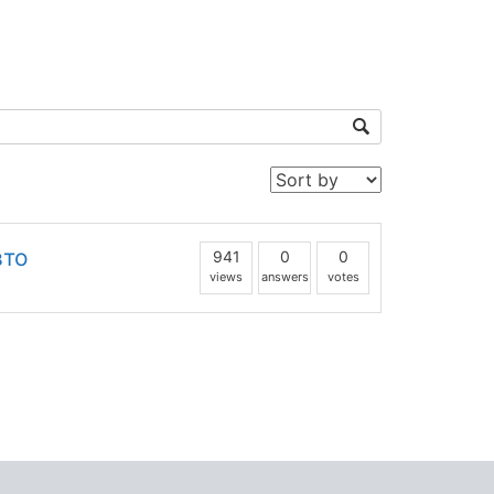
вто
941
0
0
views
answers
votes