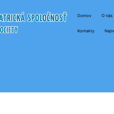
Domov
O nás
Kontakty
Najn
atrická Spoločnosť