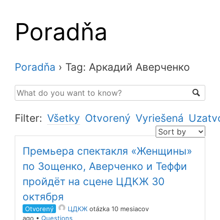
Poradňa
Poradňa
›
Tag: Аркадий Аверченко
Filter:
Všetky
Otvorený
Vyriešená
Uzatv
Премьера спектакля «Женщины»
по Зощенко, Аверченко и Теффи
пройдёт на сцене ЦДКЖ 30
октября
Otvorený
ЦДКЖ
otázka 10 mesiacov
ago
•
Questions