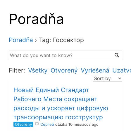
Poradňa
Poradňa
›
Tag: Госсектор
Filter:
Všetky
Otvorený
Vyriešená
Uzatv
Новый Единый Стандарт
Рабочего Места сокращает
расходы и ускоряет цифровую
трансформацию госструктур
Otvorený
Сергей
otázka 10 mesiacov ago