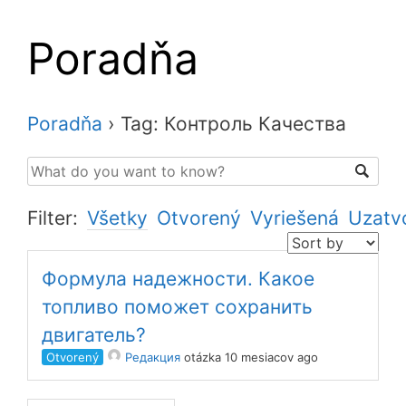
Poradňa
Poradňa
›
Tag: Контроль Качества
Filter:
Všetky
Otvorený
Vyriešená
Uzatv
Формула надежности. Какое
топливо поможет сохранить
двигатель?
Otvorený
Редакция
otázka 10 mesiacov ago