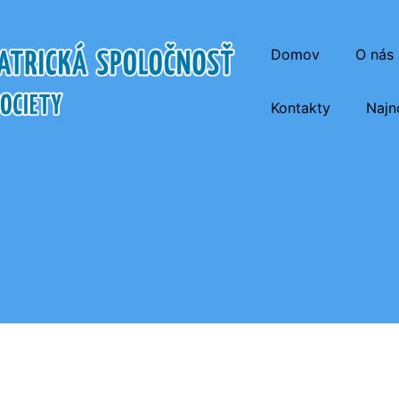
Domov
O nás
Kontakty
Najn
atrická Spoločnosť