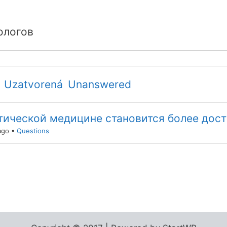
ологов
Uzatvorená
Unanswered
етической медицине становится более дос
ago
•
Questions