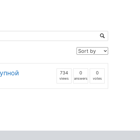
тупной
734
0
0
views
answers
votes