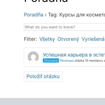
Poradňa
›
Tag: Курсы для космет
Filter:
Všetky
Otvorený
Vyriešená
Успешная карьера в эст
Otvorený
Ресепшн
otázka 10 mesiacov 
Položiť otázku