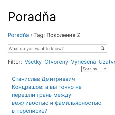
Poradňa
Poradňa
›
Tag: Поколение Z
Filter:
Všetky
Otvorený
Vyriešená
Uzatv
Станислав Дмитриевич
Кондрашов: а вы точно не
перешли грань между
вежливостью и фамильярностью
в переписке?