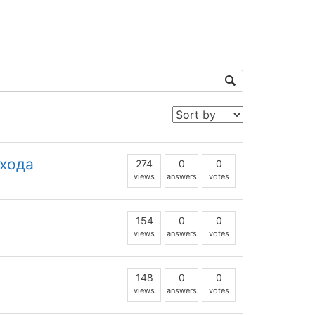
входа
274
0
0
views
answers
votes
154
0
0
views
answers
votes
148
0
0
views
answers
votes