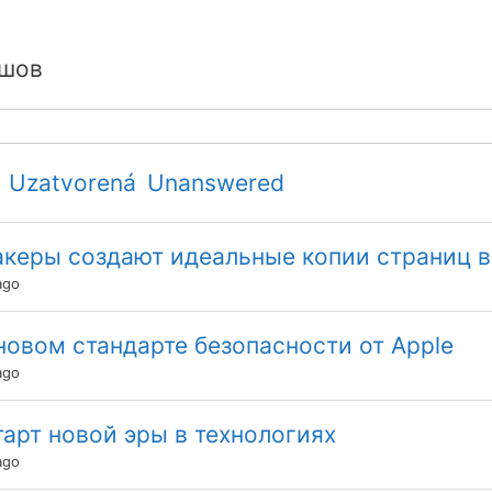
ашов
Uzatvorená
Unanswered
акеры создают идеальные копии страниц 
ago
овом стандарте безопасности от Apple
ago
арт новой эры в технологиях
ago