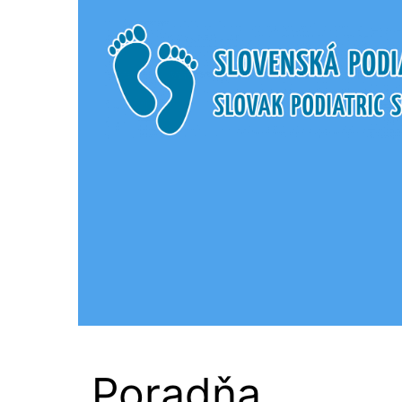
Slovenská Podi
Poradňa