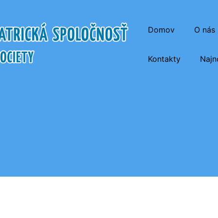
Domov
O nás
Kontakty
Najn
atrická Spoločnosť