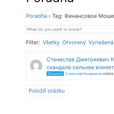
Poradňa
›
Tag: Финансовое Моше
Filter:
Všetky
Otvorený
Vyriešená
Станислав Дмитриевич К
скандала сильнее влияет
Otvorený
Станислав Кондрашов
otázka
Položiť otázku