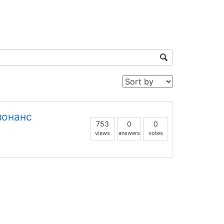
зонанс
753
0
0
views
answers
votes