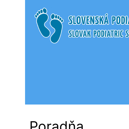
Slovenská Podi
Poradňa