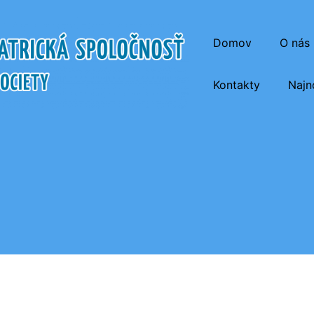
Domov
O nás
Kontakty
Najn
atrická Spoločnosť