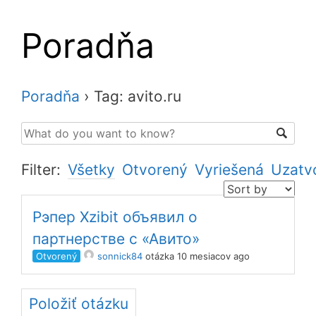
Poradňa
Poradňa
›
Tag: avito.ru
Filter:
Všetky
Otvorený
Vyriešená
Uzatv
Рэпер Xzibit объявил о
партнерстве с «Авито»
Otvorený
sonnick84
otázka 10 mesiacov ago
Položiť otázku