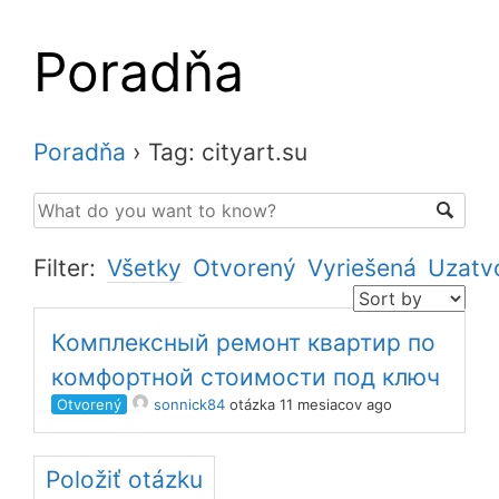
Poradňa
Poradňa
›
Tag: cityart.su
Filter:
Všetky
Otvorený
Vyriešená
Uzatv
Комплексный ремонт квартир по
комфортной стоимости под ключ
Otvorený
sonnick84
otázka 11 mesiacov ago
Položiť otázku