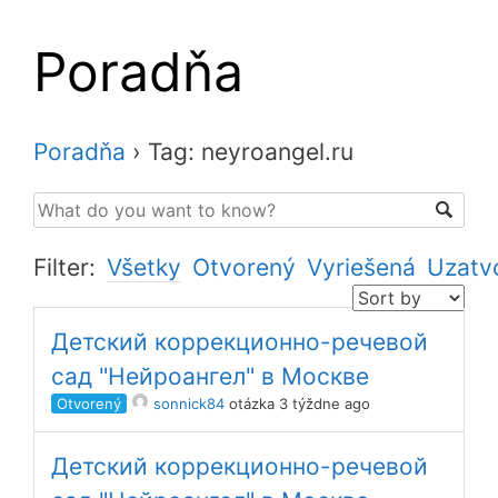
Poradňa
Poradňa
›
Tag: neyroangel.ru
Filter:
Všetky
Otvorený
Vyriešená
Uzatv
Детский коррекционно-речевой
сад "Нейроангел" в Москве
Otvorený
sonnick84
otázka 3 týždne ago
Детский коррекционно-речевой