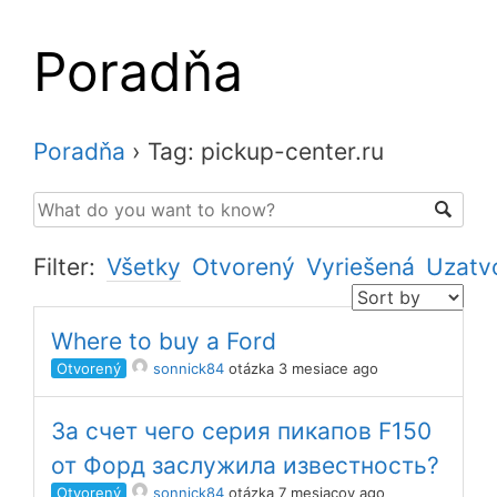
Poradňa
Poradňa
›
Tag: pickup-center.ru
Filter:
Všetky
Otvorený
Vyriešená
Uzatv
Where to buy a Ford
Otvorený
sonnick84
otázka 3 mesiace ago
За счет чего серия пикапов F150
от Форд заслужила известность?
Otvorený
sonnick84
otázka 7 mesiacov ago