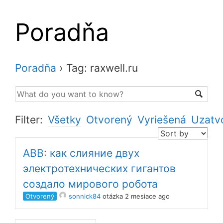
Poradňa
Poradňa
›
Tag: raxwell.ru
Filter:
Všetky
Otvorený
Vyriešená
Uzatv
ABB: как слияние двух
электротехнических гигантов
создало мирового робота
Otvorený
sonnick84
otázka 2 mesiace ago