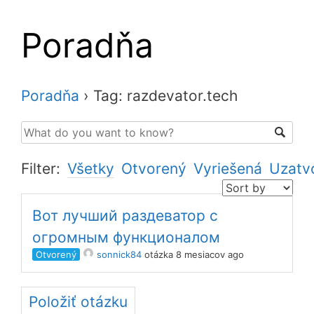
Poradňa
Poradňa
›
Tag: razdevator.tech
Filter:
Všetky
Otvorený
Vyriešená
Uzatv
Вот лучший раздеватор с
огромным функционалом
Otvorený
sonnick84
otázka 8 mesiacov ago
Položiť otázku