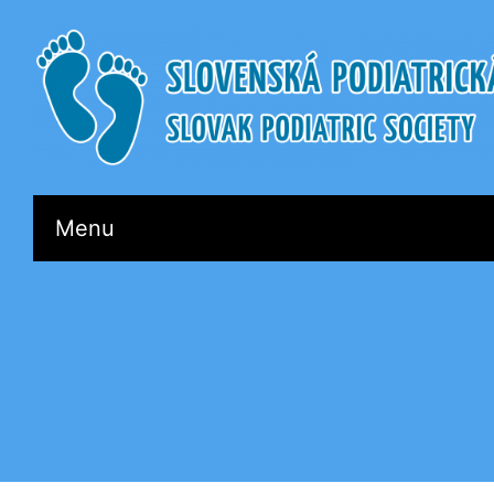
Slovenská
Menu
Podiatrická
Spoločnosť