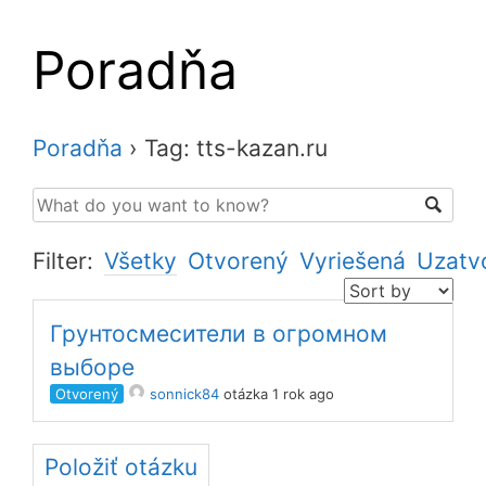
Poradňa
Poradňa
›
Tag: tts-kazan.ru
Filter:
Všetky
Otvorený
Vyriešená
Uzatv
Грунтосмесители в огромном
выборе
Otvorený
sonnick84
otázka 1 rok ago
Položiť otázku