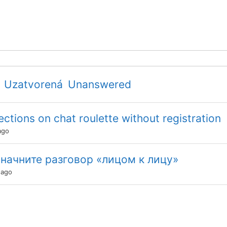
Uzatvorená
Unanswered
ctions on chat roulette without registration
ago
 начните разговор «лицом к лицу»
 ago