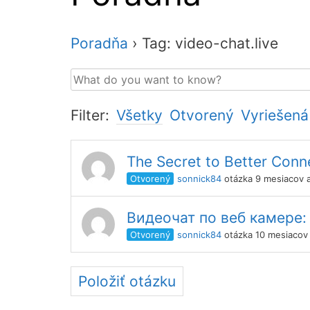
Poradňa
›
Tag: video-chat.live
Filter:
Všetky
Otvorený
Vyriešená
The Secret to Better Conne
Otvorený
sonnick84
otázka 9 mesiacov 
Видеочат по веб камере:
Otvorený
sonnick84
otázka 10 mesiacov
Položiť otázku