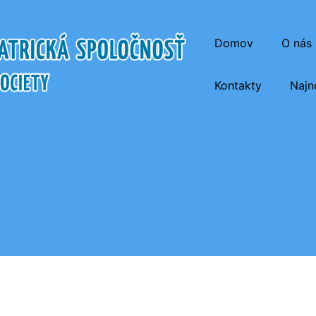
Domov
O nás
Kontakty
Najn
atrická Spoločnosť