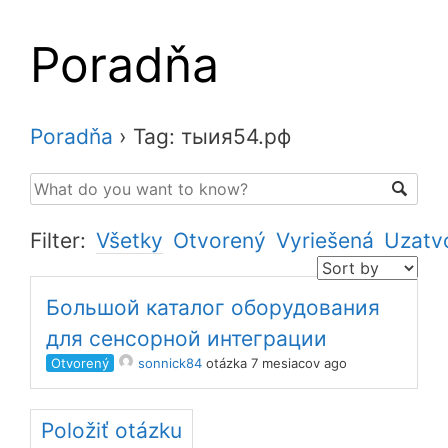
Poradňa
Poradňa
›
Tag: тыия54.рф
Filter:
Všetky
Otvorený
Vyriešená
Uzatv
Большой каталог оборудования
для сенсорной интеграции
Otvorený
sonnick84
otázka 7 mesiacov ago
Položiť otázku