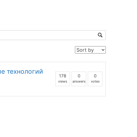
ие технологий
178
0
0
views
answers
votes