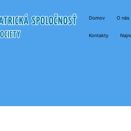
Domov
O nás
Kontakty
Najn
atrická Spoločnosť