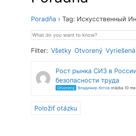
Poradňa
›
Tag: Искусственный Ин
Filter:
Všetky
Otvorený
Vyriešená
Рост рынка СИЗ в Росси
безопасности труда
Otvorený
Владимир Котов
otázka 10 me
Položiť otázku