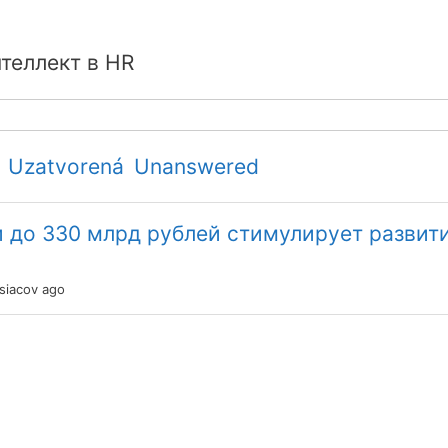
теллект в HR
Uzatvorená
Unanswered
и до 330 млрд рублей стимулирует развит
siacov ago