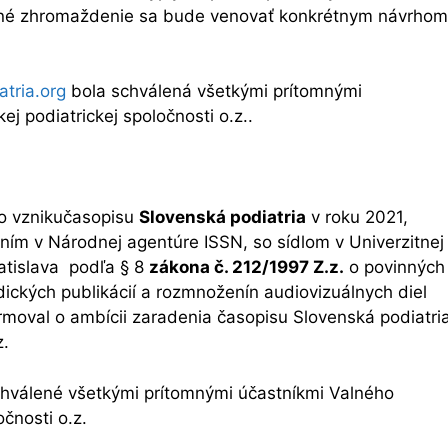
lné zhromaždenie sa bude venovať konkrétnym návrhom
tria.org
bola schválená všetkými prítomnými
 podiatrickej spoločnosti o.z..
 o vznikučasopisu
Slovenská podiatria
v roku 2021,
ním v Národnej agentúre ISSN, so sídlom v Univerzitnej
ratislava podľa § 8
zákona č. 212/1997 Z.z.
o povinných
odických publikácií a rozmnoženín audiovizuálnych diel
moval o ambícii zaradenia časopisu Slovenská podiatri
z.
chválené všetkými prítomnými účastníkmi Valného
čnosti o.z.