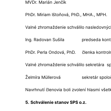
MVDr. Marián Jenčík č
PhDr. Miriam Ištoňová, PhD., MHA., MPH.
Valné zhromaždenie schválilo nasledovných
Ing. Radovan Sušila predseda kontr
PhDr. Perla Ondová, PhD. členka kontrol
Valné zhromaždenie schválilo sekretára sp
Želmíra Müllerová sekretár spoloč
Navrhnutí členovia boli zvolení hlasmi vš
5.
Schválenie stanov SPS o.z.