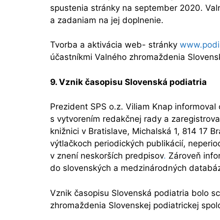
spustenia stránky na september 2020. Va
a zadaniam na jej doplnenie.
Tvorba a aktivácia web- stránky
www.podia
účastníkmi Valného zhromaždenia Slovenskej
9.
Vznik časopisu
Slovenská podiatria
Prezident SPS o.z. Viliam Knap informoval
s vytvorením redakčnej rady a zaregistrova
knižnici v Bratislave, Michalská 1, 814 17 B
výtlačkoch periodických publikácií, neperi
v znení neskorších predpisov
.
Zároveň infor
do slovenských a medzinárodných databá
Vznik časopisu Slovenská podiatria bolo s
zhromaždenia Slovenskej podiatrickej spolo