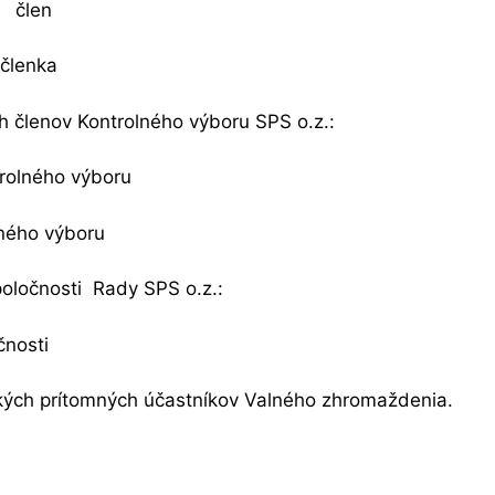
len
 členka
 členov Kontrolného výboru SPS o.z.:
olného výboru
ného výboru
oločnosti Rady SPS o.z.:
nosti
etkých prítomných účastníkov Valného zhromaždenia.