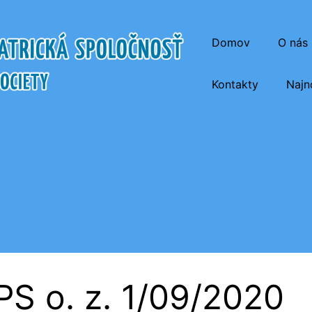
Domov
O nás
Kontakty
Najn
atrická Spoločnosť
PS o. z. 1/09/2020