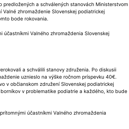
 o predložených a schválených stanovách Ministerstvom
aní Valné zhromaždenie Slovenskej podiatrickej
tomto bode rokovania.
mi účastníkmi Valného zhromaždenia Slovenskej
rokovali a schválili stanovy združenia. Po diskusii
maždenie uznieslo na výške ročnom príspevku 40€.
vo v občianskom združení Slovenskej podiatrickej
dborníkov v problematike podiatrie a každého, kto bude
i prítomnými účastníkmi Valného zhromaždenia