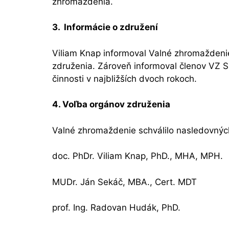
zhromaždenia.
3. Informácie o združení
Viliam Knap informoval Valné zhromaždeni
združenia. Zároveň informoval členov VZ SP
činnosti v najbližších dvoch rokoch.
4. Voľba orgánov združenia
Valné zhromaždenie schválilo nasledovných
doc. PhDr. Viliam Knap, PhD., MHA, MPH.
MUDr. Ján Sekáč, MBA., Cert. MDT 1.
prof. Ing. Radovan Hudák, PhD. 2.